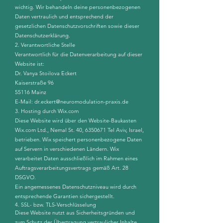
wichtig. Wir behandeln deine personenbezogenen
Daten vertraulich und entsprechend der
gesetzlichen Datenschutzvorschriften sowie dieser
Datenschutzerklärung.
2. Verantwortliche Stelle
Verantwortlich für die Datenverarbeitung auf dieser
Website ist:
Dr. Vanya Stoilova Eckert
Kaiserstraße 96
55116 Mainz
E-Mail: dr.eckert@neuromodulation-praxis.de
3. Hosting durch Wix.com
Diese Website wird über den Website-Baukasten
Wix.com Ltd., Nemal St. 40,
6350671
Tel Aviv, Israel,
betrieben. Wix speichert personenbezogene Daten
auf Servern in verschiedenen Ländern. Wix
verarbeitet Daten ausschließlich im Rahmen eines
Auftragsverarbeitungsvertrags gemäß Art. 28
DSGVO.
Ein angemessenes Datenschutzniveau wird durch
entsprechende Garantien sichergestellt.
4. SSL- bzw. TLS-Verschlüsselung
Diese Website nutzt aus Sicherheitsgründen und
zum Schutz der Übertragung vertraulicher Inhalte