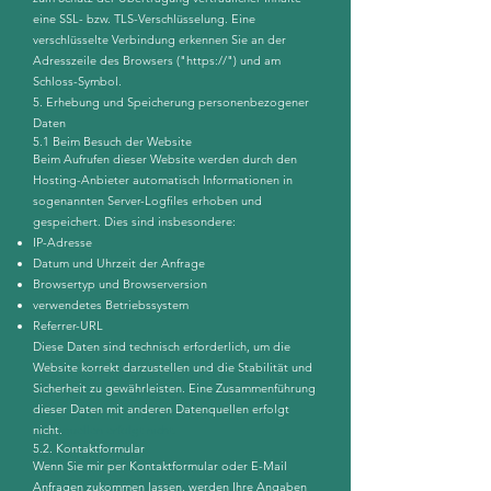
eine SSL- bzw. TLS-Verschlüsselung. Eine
verschlüsselte Verbindung erkennen Sie an der
Adresszeile des Browsers ("https://") und am
Schloss-Symbol.
5. Erhebung und Speicherung personenbezogener
Daten
5.1 Beim Besuch der Website
Beim Aufrufen dieser Website werden durch den
Hosting-Anbieter automatisch Informationen in
sogenannten Server-Logfiles erhoben und
gespeichert. Dies sind insbesondere:
IP-Adresse
Datum und Uhrzeit der Anfrage
Browsertyp und Browserversion
verwendetes Betriebssystem
Referrer-URL
Diese Daten sind technisch erforderlich, um die
Website korrekt darzustellen und die Stabilität und
Sicherheit zu gewährleisten. Eine Zusammenführung
dieser Daten mit anderen Datenquellen erfolgt
nicht.
quellen erfolgt nicht.
5.2. Kontaktformular
Wenn Sie mir per Kontaktformular oder E-Mail
Anfragen zukommen lassen, werden Ihre Angaben