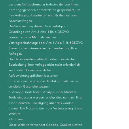
aus dem Anfrageformular inklusive der von Ihnen
dort angegebenen Kontaktdaten gespeichert, um
Ihre Anfrage zu bearbeiten und für den Fall von
Anschlussfragen.
Die Verarbeitung dieser Daten erfolgt auf
Grundlage von Art. 6 Abs. 1 lit. b DSGVO
(vorvertragliche Maßnahmen bzw.
Vertragsanbahnung) oder Art. 6 Abs. 1 lit. f DSGVO
(berechtigtes Interesse an der Bearbeitung Ihrer
Anfrage).
Die Daten werden gelöscht, sobald sie für die
Bearbeitung Ihrer Anfrage nicht mehr erforderlich
sind, sofern keine gesetzlichen
Aufbewahrungspflichten bestehen.
Bitte senden Sie über das Kontaktformular keine
sensiblen Gesundheitsdaten.
6. Analyse-Tools Sofern Analyse- oder Statistik-
Tools eingesetzt werden, erfolgt dies nur nach Ihrer
ausdrücklichen Einwilligung über das Cookie-
Banner. Die Nutzung dient der Verbesserung dieser
Website
7.Cookies
Diese Website verwendet Cookies. Cookies richten