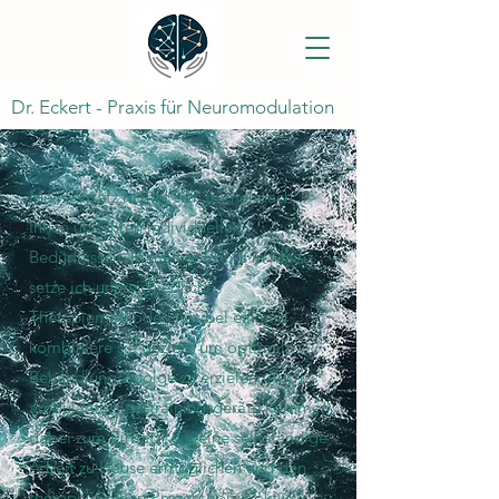
Dr. Eckert - Praxis für Neuromodulation
Mein Ansatz richtet sich immer nach
Ihnen und Ihren individuellen
Bedürfnissen.
In meiner Praxis in Mainz
setze ich unterschiedliche
Therapiemethoden flexibel ein und
kombiniere sie gezielt, um optimale
Behandlungserfolge zu erzielen. Auch
ambulante Haustrainingsgeräte kommen
dabei zum Einsatz, die eine selbständige
Arbeit zu Hause ermöglichen und den
therapeutischen Prozess somit aktiv