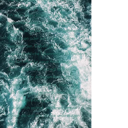
unterstützen.
Ich setze alles daran, mit Ihnen
zusammen einen passenden Weg zu
finden – sei es zur Erhaltung bestehender
Ressourcen oder zur Linderung Ihrer
Beschwerden. Dabei lasse ich aktuelle
wissenschaftliche Erkenntnisse einfließen
und bin offen für neue Anwendungen,
deren Wirksamkeit belegt wurde.
Auch wenn Ihr Anliegen hier nicht
ausdrücklich aufgeführt ist, zögern Sie
bitte nicht, sich bei mir zu melden. Eine
kurze Beschreibung genügt, und ich
melde mich zeitnah bei Ihnen, um zu
klären, ob und wie ich Sie unterstützen
kann.